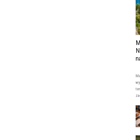
M
N
n
Ma
wy
te
za