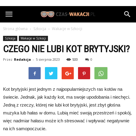
Czas-
Wakacji.pl
Strona główna
Szkocja
Wakacje w Szkocji
Szkocja
Wakacje w Szkocji
CZEGO NIE LUBI KOT BRYTYJSKI?
Przez
Redakcja
-
5 sierpnia 2023
533
0
Kot brytyjski jest jednym z najpopularniejszych ras kotów na
świecie. Jednak, jak każdy kot, ma swoje upodobania i niechęci.
Jedną z rzeczy, której nie lubi kot brytyjski, jest zbyt głośna
muzyka lub hałas w domu. Lubią mieć swoją przestrzeń i spokój,
więc nadmiar hałasu może ich stresować i wpływać negatywnie
na ich samopoczucie.