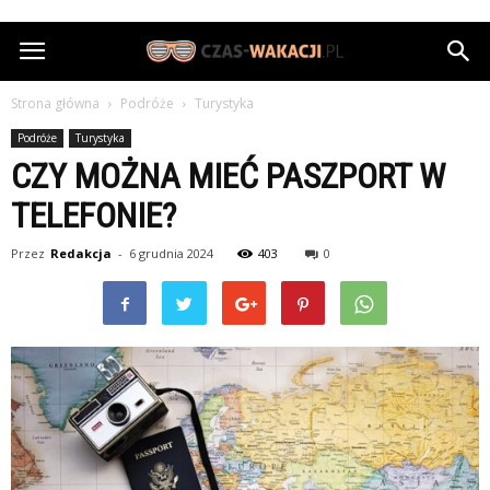
Czas-
Wakacji.pl
Strona główna
Podróże
Turystyka
Podróże
Turystyka
CZY MOŻNA MIEĆ PASZPORT W
TELEFONIE?
Przez
Redakcja
-
6 grudnia 2024
403
0