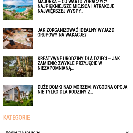
MAJORKA – CO WARTO ZOBACZYĆ?
NAJPIĘKNIEJSZE MIEJSCA I ATRAKCJE
NAJWIĘKSZEJ WYSPY...
JAK ZORGANIZOWAĆ IDEALNY WYJAZD
GRUPOWY NA WAKACJE?
KREATYWNE URODZINY DLA DZIECI – JAK
ZAMIENIĆ ZWYKŁE PRZYJĘCIE W
NIEZAPOMNIANĄ...
DUŻE DOMKI NAD MORZEM: WYGODNA OPCJA
NIE TYLKO DLA RODZINY Z...
KATEGORIE
Kategorie