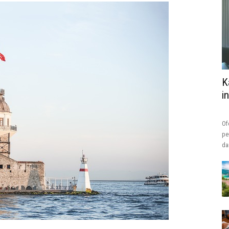
K
i
Of
pe
da