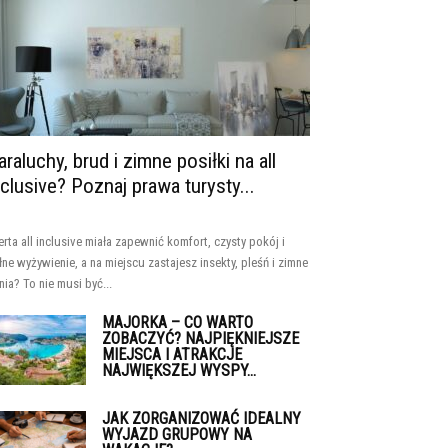
araluchy, brud i zimne posiłki na all
nclusive? Poznaj prawa turysty...
erta all inclusive miała zapewnić komfort, czysty pokój i
łne wyżywienie, a na miejscu zastajesz insekty, pleśń i zimne
nia? To nie musi być...
MAJORKA – CO WARTO
ZOBACZYĆ? NAJPIĘKNIEJSZE
MIEJSCA I ATRAKCJE
NAJWIĘKSZEJ WYSPY...
JAK ZORGANIZOWAĆ IDEALNY
WYJAZD GRUPOWY NA