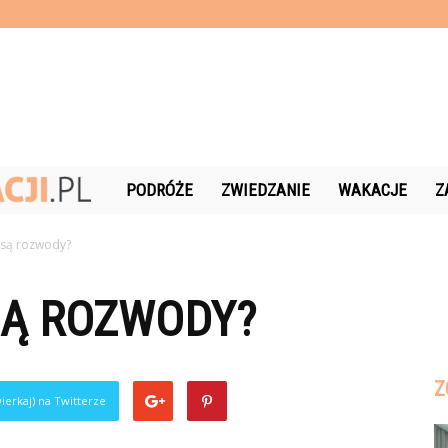
Czas-
PODRÓŻE
ZWIEDZANIE
WAKACJE
Z
Wakacji.pl
i są rozwody?
SĄ ROZWODY?
Z
ierkaj) na Twitterze