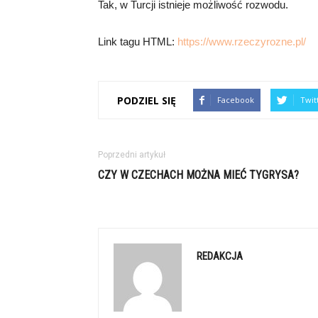
Tak, w Turcji istnieje możliwość rozwodu.
Link tagu HTML:
https://www.rzeczyrozne.pl/
PODZIEL SIĘ
Facebook
Twit
Poprzedni artykuł
CZY W CZECHACH MOŻNA MIEĆ TYGRYSA?
REDAKCJA