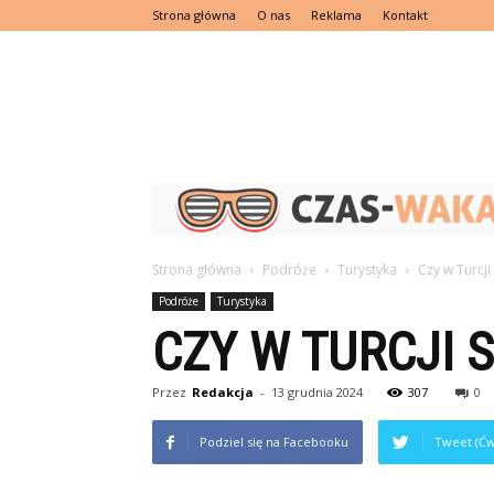
Strona główna
O nas
Reklama
Kontakt
Strona główna
Podróże
Turystyka
Czy w Turcj
Podróże
Turystyka
CZY W TURCJI 
Przez
Redakcja
-
13 grudnia 2024
307
0
Podziel się na Facebooku
Tweet (Ćw