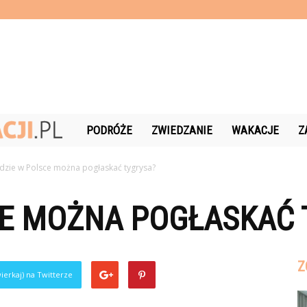
Czas-
PODRÓŻE
ZWIEDZANIE
WAKACJE
Z
Wakacji.pl
dzie w Polsce można pogłaskać tygrysa?
CE MOŻNA POGŁASKAĆ 
Z
ierkaj) na Twitterze