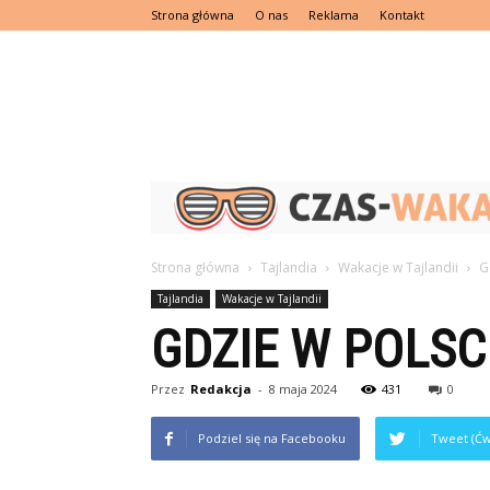
Strona główna
O nas
Reklama
Kontakt
Strona główna
Tajlandia
Wakacje w Tajlandii
G
Tajlandia
Wakacje w Tajlandii
GDZIE W POLS
Przez
Redakcja
-
8 maja 2024
431
0
Podziel się na Facebooku
Tweet (Ćw