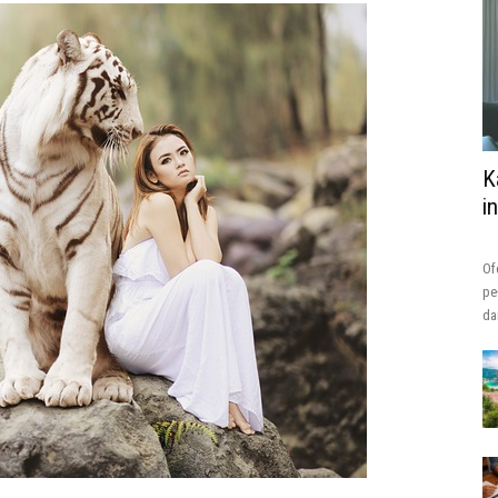
K
i
Of
pe
da