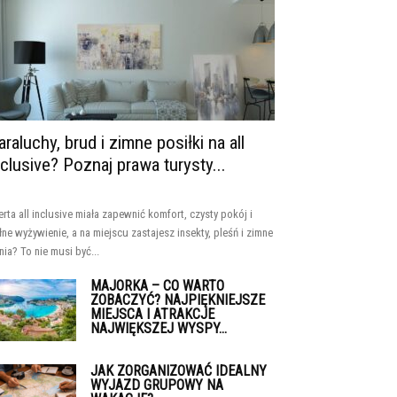
araluchy, brud i zimne posiłki na all
nclusive? Poznaj prawa turysty...
erta all inclusive miała zapewnić komfort, czysty pokój i
łne wyżywienie, a na miejscu zastajesz insekty, pleśń i zimne
nia? To nie musi być...
MAJORKA – CO WARTO
ZOBACZYĆ? NAJPIĘKNIEJSZE
MIEJSCA I ATRAKCJE
NAJWIĘKSZEJ WYSPY...
JAK ZORGANIZOWAĆ IDEALNY
WYJAZD GRUPOWY NA